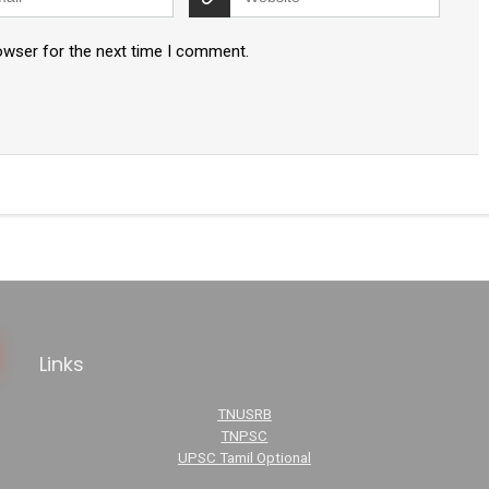
owser for the next time I comment.
Links
TNUSRB
TNPSC
UPSC Tamil Optional