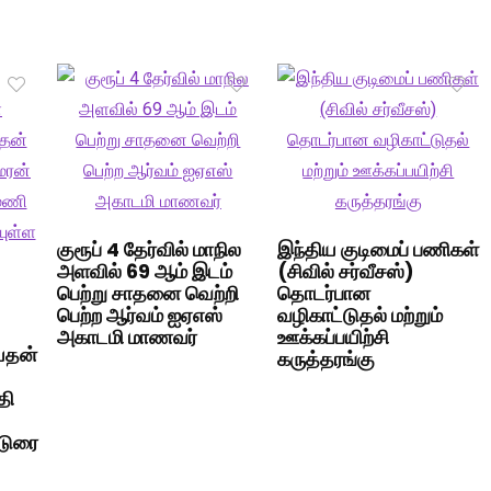
குரூப் 4 தேர்வில் மாநில
இந்திய குடிமைப் பணிகள்
அளவில் 69 ஆம் இடம்
(சிவில் சர்வீசஸ்)
பெற்று சாதனை வெற்றி
தொடர்பான
பெற்ற ஆர்வம் ஐஏஎஸ்
வழிகாட்டுதல் மற்றும்
அகாடமி மாணவர்
ஊக்கப்பயிற்சி
யதன்
கருத்தரங்கு
தி
்டுரை