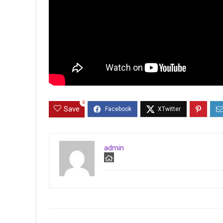
0
Save
admin