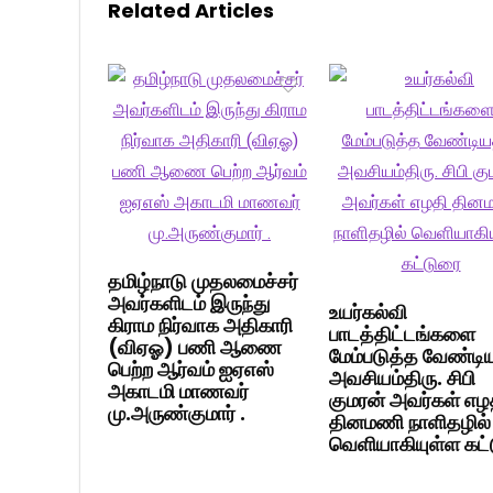
Related Articles
தமிழ்நாடு முதலமைச்சர்
அவர்களிடம் இருந்து
உயர்கல்வி
கிராம நிர்வாக அதிகாரி
பாடத்திட்டங்களை
(விஏஓ) பணி ஆணை
மேம்படுத்த வேண்டி
பெற்ற ஆர்வம் ஐஏஎஸ்
அவசியம்திரு. சிபி
அகாடமி மாணவர்
குமரன் அவர்கள் எழ
மு.அருண்குமார் .
தினமணி நாளிதழில்
வெளியாகியுள்ள கட