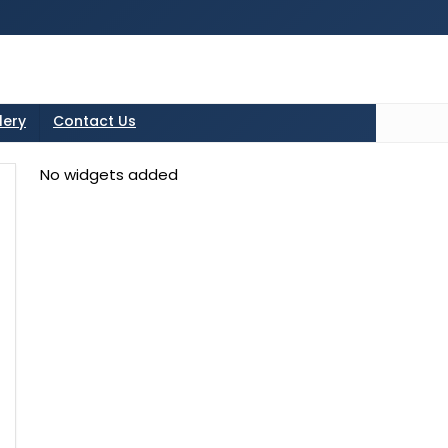
tton in the sidebarr
lery
Contact Us
No widgets added