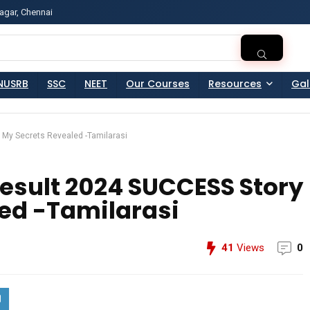
agar, Chennai
ss?Click and Fill Your Details in the "Join Free Demo " Bu
NUSRB
SSC
NEET
Our Courses
Resources
Gal
 My Secrets Revealed -Tamilarasi
Result 2024 SUCCESS Story
led -Tamilarasi
41
Views
0