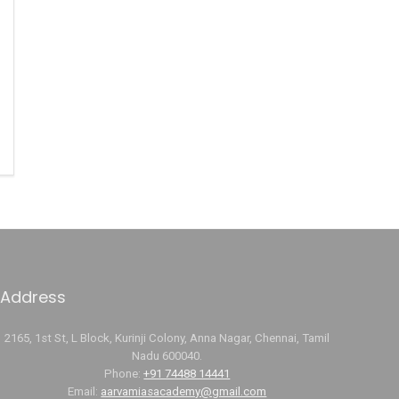
Address
2165, 1st St, L Block, Kurinji Colony, Anna Nagar, Chennai, Tamil
Nadu 600040.
Phone:
+91 74488 14441
Email:
aarvamiasacademy@gmail.com