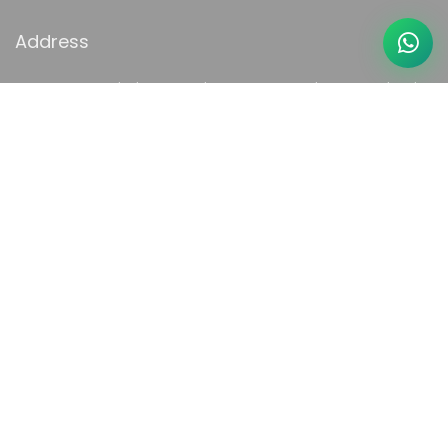
Address
2165, 1st St, L Block, Kurinji Colony, Anna Nagar, Chennai, Tamil Nadu
600040.
Phone:
+91 74488 14441
Email:
aarvamiasacademy@gmail.com
Links
UPSC Tamil Optional Coaching
TNURB Coaching