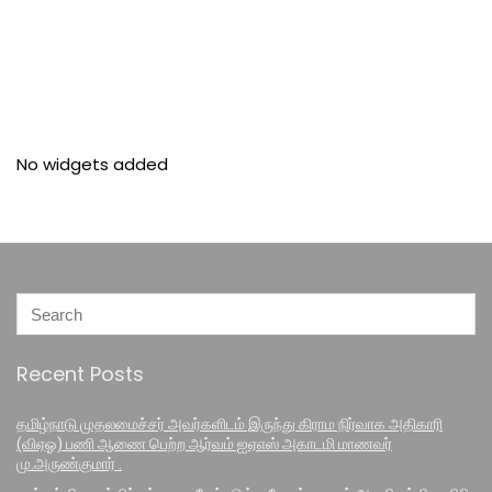
No widgets added
Recent Posts
தமிழ்நாடு முதலமைச்சர் அவர்களிடம் இருந்து கிராம நிர்வாக அதிகாரி
(விஏஓ) பணி ஆணை பெற்ற ஆர்வம் ஐஏஎஸ் அகாடமி மாணவர்
மு.அருண்குமார் .