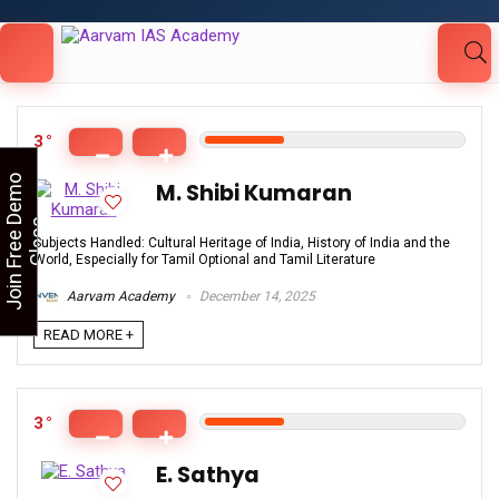
Looking for Free Demo Class?Click and Fill
Your Details in the "Join Free Demo " Button
in the sidebarr
3
J
o
i
n
F
r
e
e
D
e
m
o
C
l
a
s
M. Shibi Kumaran
s
Subjects Handled: Cultural Heritage of India, History of India and the
World, Especially for Tamil Optional and Tamil Literature
Aarvam Academy
December 14, 2025
READ MORE +
3
E. Sathya