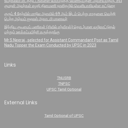
உயர்கல்வி பாடத்திட்டங்களை மேம்படுத்த வேண்டியதன் அவசியம்திரு. சிபி
குமரன் அவர்கள் எழதி தினமணி நாளிதழில் வெளியாகியுள்ள கட்டுரை
குரூப் 4 தேர்வில் மாநில அளவில் 69 ஆம் இடம் பெற்று சாதனை வெற்றி
பெற்ற ஆர்வம் ஐஏஎஸ் அகாடமி மாணவர்
இந்திய குடிமைப் பணிகள் (சிவில் சர்வீசஸ்) தொடர்பான வழிகாட்டுதல்
மற்றும் ஊக்கப்பயிற்சி கருத்தரங்கு
Mr.S.Neeraj , selected for Assistant Commandant Post as Tamil
Nadu Topper the Exam Conducted by UPSC in 2023
Links
TNUSRB
TNPSC
UPSC Tamil Optional
External Links
Tamil Optional of UPSC