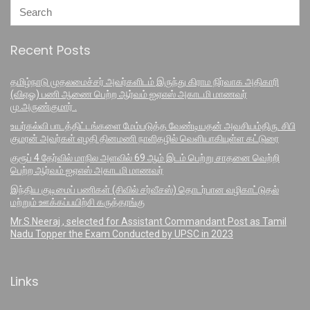
Recent Posts
தமிழ்நாடு முதலமைச்சர் அவர்களிடம் இருந்து கிராம நிர்வாக அதிகாரி
(விஏஓ) பணி ஆணை பெற்ற ஆர்வம் ஐஏஎஸ் அகாடமி மாணவர்
மு.அருண்குமார் .
உயர்கல்வி பாடத்திட்டங்களை மேம்படுத்த வேண்டியதன் அவசியம்திரு. சிபி
குமரன் அவர்கள் எழதி தினமணி நாளிதழில் வெளியாகியுள்ள கட்டுரை
குரூப் 4 தேர்வில் மாநில அளவில் 69 ஆம் இடம் பெற்று சாதனை வெற்றி
பெற்ற ஆர்வம் ஐஏஎஸ் அகாடமி மாணவர்
இந்திய குடிமைப் பணிகள் (சிவில் சர்வீசஸ்) தொடர்பான வழிகாட்டுதல்
மற்றும் ஊக்கப்பயிற்சி கருத்தரங்கு
Mr.S.Neeraj , selected for Assistant Commandant Post as Tamil
Nadu Topper the Exam Conducted by UPSC in 2023
Links