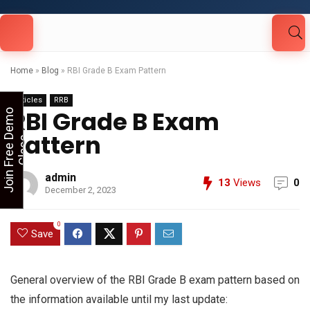
Looking for Free Demo Class?Click and Fill
Your Details in the "Join Free Demo " Button
in the sidebarr
Home
»
Blog
»
RBI Grade B Exam Pattern
Articles
RRB
RBI Grade B Exam
J
o
i
n
F
r
e
e
D
e
m
o
C
l
a
s
Pattern
s
admin
13
Views
0
December 2, 2023
0
Save
General overview of the RBI Grade B exam pattern based on
the information available until my last update: