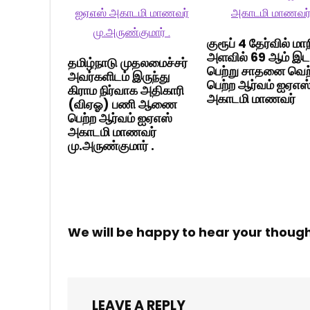
குரூப் 4 தேர்வில் மா
அளவில் 69 ஆம் இட
தமிழ்நாடு முதலமைச்சர்
பெற்று சாதனை வெற்
அவர்களிடம் இருந்து
பெற்ற ஆர்வம் ஐஏஎஸ
கிராம நிர்வாக அதிகாரி
அகாடமி மாணவர்
(விஏஓ) பணி ஆணை
பெற்ற ஆர்வம் ஐஏஎஸ்
அகாடமி மாணவர்
மு.அருண்குமார் .
We will be happy to hear your thoug
LEAVE A REPLY