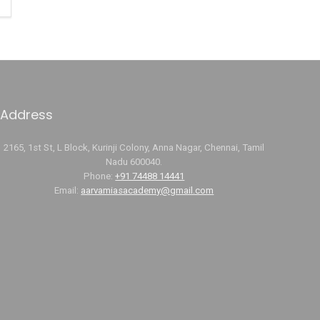
Address
2165, 1st St, L Block, Kurinji Colony, Anna Nagar, Chennai, Tamil
Nadu 600040.
Phone:
+91 74488 14441
Email:
aarvamiasacademy@gmail.com