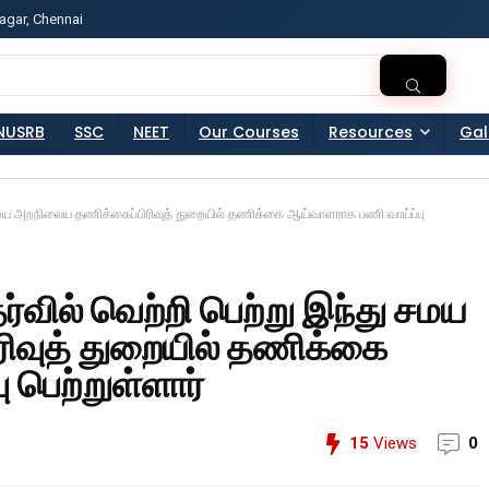
agar, Chennai
ss?Click and Fill Your Details in the "Join Free Demo " Bu
NUSRB
SSC
NEET
Our Courses
Resources
Gal
து சமய அறநிலைய தணிக்கைப்பிரிவுத் துறையில் தணிக்கை ஆய்வாளராக பணி வாய்ப்பு
ேர்வில் வெற்றி பெற்று இந்து சமய
ிவுத் துறையில் தணிக்கை
 பெற்றுள்ளார்
15
Views
0