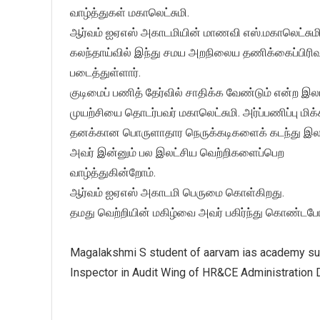
வாழ்த்துகள் மகாலெட்சுமி.
ஆர்வம் ஐஏஎஸ் அகாடமியின் மாணவி எஸ்.மகாலெட்சுமி 
கலந்தாய்வில் இந்து சமய அறநிலைய தணிக்கைப்பிரிவ
படைத்துள்ளார்.
குடிமைப் பணித் தேர்வில் சாதிக்க வேண்டும் என்ற 
முயற்சியை தொடர்பவர் மகாலெட்சுமி. அர்ப்பணிப்பு மிக்
தனக்கான பொருளாதார நெருக்கடிகளைக் கடந்து இலட்ச
அவர் இன்னும் பல இலட்சிய வெற்றிகளைப்பெற
வாழ்த்துகின்றோம்.
ஆர்வம் ஐஏஎஸ் அகாடமி பெருமை கொள்கிறது.
தமது வெற்றியின் மகிழ்வை அவர் பகிர்ந்து கொண்டபோ
Magalakshmi S student of aarvam ias academy suc
Inspector in Audit Wing of HR&CE Administration