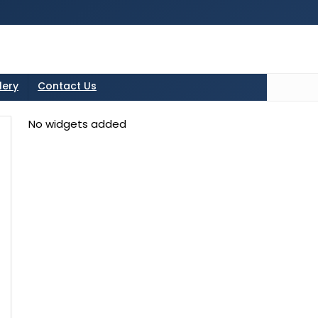
tton in the sidebarr
lery
Contact Us
No widgets added