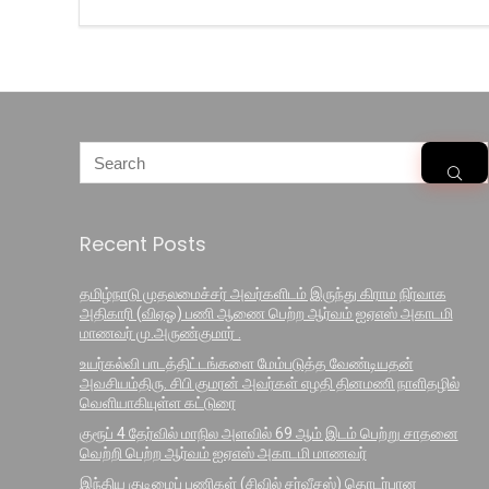
Recent Posts
தமிழ்நாடு முதலமைச்சர் அவர்களிடம் இருந்து கிராம நிர்வாக
அதிகாரி (விஏஓ) பணி ஆணை பெற்ற ஆர்வம் ஐஏஎஸ் அகாடமி
மாணவர் மு.அருண்குமார் .
உயர்கல்வி பாடத்திட்டங்களை மேம்படுத்த வேண்டியதன்
அவசியம்திரு. சிபி குமரன் அவர்கள் எழதி தினமணி நாளிதழில்
வெளியாகியுள்ள கட்டுரை
குரூப் 4 தேர்வில் மாநில அளவில் 69 ஆம் இடம் பெற்று சாதனை
வெற்றி பெற்ற ஆர்வம் ஐஏஎஸ் அகாடமி மாணவர்
இந்திய குடிமைப் பணிகள் (சிவில் சர்வீசஸ்) தொடர்பான