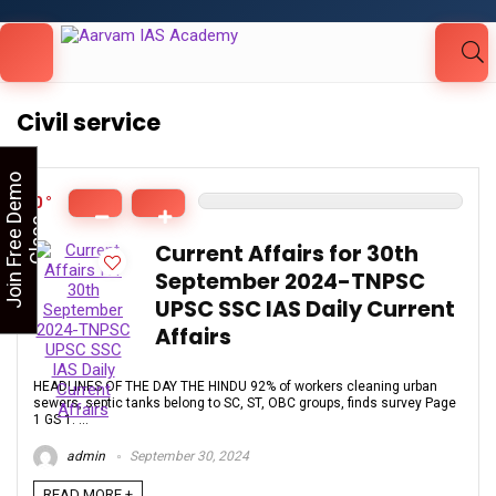
Looking for Free Demo Class?Click and Fill
Your Details in the "Join Free Demo " Button
in the sidebarr
Civil service
J
o
i
n
F
r
e
e
D
e
m
o
C
l
a
s
0
s
Current Affairs for 30th
September 2024-TNPSC
UPSC SSC IAS Daily Current
Affairs
HEADLINES OF THE DAY THE HINDU 92% of workers cleaning urban
sewers, septic tanks belong to SC, ST, OBC groups, finds survey Page
1 GS 1: ...
admin
September 30, 2024
READ MORE +