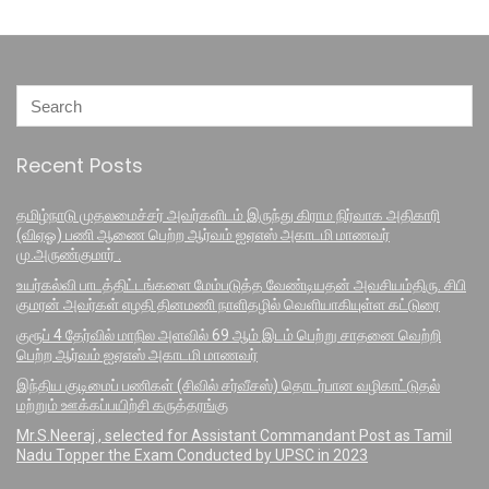
Recent Posts
தமிழ்நாடு முதலமைச்சர் அவர்களிடம் இருந்து கிராம நிர்வாக அதிகாரி
(விஏஓ) பணி ஆணை பெற்ற ஆர்வம் ஐஏஎஸ் அகாடமி மாணவர்
மு.அருண்குமார் .
உயர்கல்வி பாடத்திட்டங்களை மேம்படுத்த வேண்டியதன் அவசியம்திரு. சிபி
குமரன் அவர்கள் எழதி தினமணி நாளிதழில் வெளியாகியுள்ள கட்டுரை
குரூப் 4 தேர்வில் மாநில அளவில் 69 ஆம் இடம் பெற்று சாதனை வெற்றி
பெற்ற ஆர்வம் ஐஏஎஸ் அகாடமி மாணவர்
இந்திய குடிமைப் பணிகள் (சிவில் சர்வீசஸ்) தொடர்பான வழிகாட்டுதல்
மற்றும் ஊக்கப்பயிற்சி கருத்தரங்கு
Mr.S.Neeraj , selected for Assistant Commandant Post as Tamil
Nadu Topper the Exam Conducted by UPSC in 2023