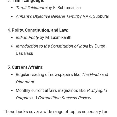
Tamil Language:
Tamil Ilakkanam
by K. Subramanian
Arihant’s Objective General Tamil
by V.V.K. Subburaj
Polity, Constitution, and Law:
Indian Polity
by M. Laxmikanth
Introduction to the Constitution of India
by Durga
Das Basu
Current Affairs:
Regular reading of newspapers like
The Hindu
and
Dinamani
Monthly current affairs magazines like
Pratiyogita
Darpan
and
Competition Success Review
These books cover a wide range of topics necessary for