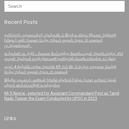
Recent Posts
தமிழ்நாடு முதலமைச்சர் அவர்களிடம் இருந்து கிராம நிர்வாக அதிகாரி
(விஏஓ) பணி ஆணை பெற்ற ஆர்வம் ஐஏஎஸ் அகாடமி மாணவர்
மு.அருண்குமார் .
உயர்கல்வி பாடத்திட்டங்களை மேம்படுத்த வேண்டியதன் அவசியம்திரு. சிபி
குமரன் அவர்கள் எழதி தினமணி நாளிதழில் வெளியாகியுள்ள கட்டுரை
குரூப் 4 தேர்வில் மாநில அளவில் 69 ஆம் இடம் பெற்று சாதனை வெற்றி
பெற்ற ஆர்வம் ஐஏஎஸ் அகாடமி மாணவர்
இந்திய குடிமைப் பணிகள் (சிவில் சர்வீசஸ்) தொடர்பான வழிகாட்டுதல்
மற்றும் ஊக்கப்பயிற்சி கருத்தரங்கு
Mr.S.Neeraj , selected for Assistant Commandant Post as Tamil
Nadu Topper the Exam Conducted by UPSC in 2023
Links