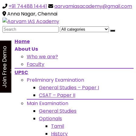
+91 74488 14441
aarvamiasacademy@gmail.com
Looking for Free Demo Class?Click and Fill Your Details
the "Join Free Demo " Button in the sidebarr
Anna Nagar, Chennai
Search
for:
Home
About Us
J
o
i
n
F
r
e
e
D
e
m
o
C
l
a
s
Who we are?
s
Faculty
UPSC
Preliminary Examination
General Studies – Paper I
CSAT – Paper II
Main Examination
General Studies
Optionals
Tamil
History