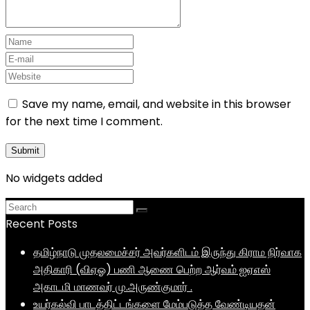
Save my name, email, and website in this browser
for the next time I comment.
No widgets added
Recent Posts
தமிழ்நாடு முதலமைச்சர் அவர்களிடம் இருந்து கிராம நிர்வாக
அதிகாரி (விஏஓ) பணி ஆணை பெற்ற ஆர்வம் ஐஏஎஸ்
அகாடமி மாணவர் மு.அருண்குமார் .
உயர்கல்வி பாடத்திட்டங்களை மேம்படுத்த வேண்டியதன்