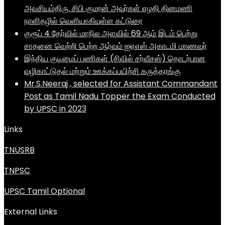
அவசியம்திரு. சிபி குமரன் அவர்கள் எழதி தினமணி
நாளிதழில் வெளியாகியுள்ள கட்டுரை
குரூப் 4 தேர்வில் மாநில அளவில் 69 ஆம் இடம் பெற்று
சாதனை வெற்றி பெற்ற ஆர்வம் ஐஏஎஸ் அகாடமி மாணவர்
இந்திய குடிமைப் பணிகள் (சிவில் சர்வீசஸ்) தொடர்பான
வழிகாட்டுதல் மற்றும் ஊக்கப்பயிற்சி கருத்தரங்கு
Mr.S.Neeraj , selected for Assistant Commandant
Post as Tamil Nadu Topper the Exam Conducted
by UPSC in 2023
Links
TNUSRB
TNPSC
UPSC Tamil Optional
External Links