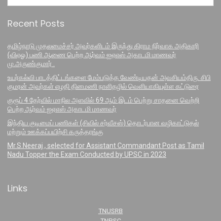
Recent Posts
தமிழ்நாடு முதலமைச்சர் அவர்களிடம் இருந்து கிராம நிர்வாக அதிகாரி
(விஏஓ) பணி ஆணை பெற்ற ஆர்வம் ஐஏஎஸ் அகாடமி மாணவர்
மு.அருண்குமார் .
உயர்கல்வி பாடத்திட்டங்களை மேம்படுத்த வேண்டியதன் அவசியம்திரு. சிபி
குமரன் அவர்கள் எழதி தினமணி நாளிதழில் வெளியாகியுள்ள கட்டுரை
குரூப் 4 தேர்வில் மாநில அளவில் 69 ஆம் இடம் பெற்று சாதனை வெற்றி
பெற்ற ஆர்வம் ஐஏஎஸ் அகாடமி மாணவர்
இந்திய குடிமைப் பணிகள் (சிவில் சர்வீசஸ்) தொடர்பான வழிகாட்டுதல்
மற்றும் ஊக்கப்பயிற்சி கருத்தரங்கு
Mr.S.Neeraj , selected for Assistant Commandant Post as Tamil
Nadu Topper the Exam Conducted by UPSC in 2023
Links
TNUSRB
TNPSC