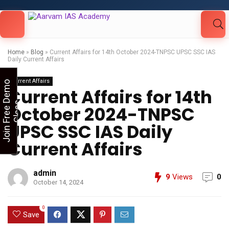
Looking for Free Demo Class?Click and Fill
Your Details in the "Join Free Demo " Button
in the sidebarr
Home
»
Blog
»
Current Affairs for 14th October 2024-TNPSC UPSC SSC IAS
Daily Current Affairs
Current Affairs
J
o
i
n
F
r
e
e
D
e
m
o
C
l
a
s
Current Affairs for 14th
s
October 2024-TNPSC
UPSC SSC IAS Daily
Current Affairs
admin
9
Views
0
October 14, 2024
0
Save