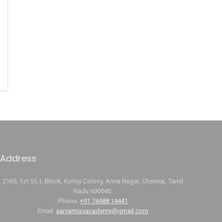
Address
2165, 1st St, L Block, Kurinji Colony, Anna Nagar, Chennai, Tamil
Nadu 600040.
Phone:
+91 74488 14441
Email:
aarvamiasacademy@gmail.com