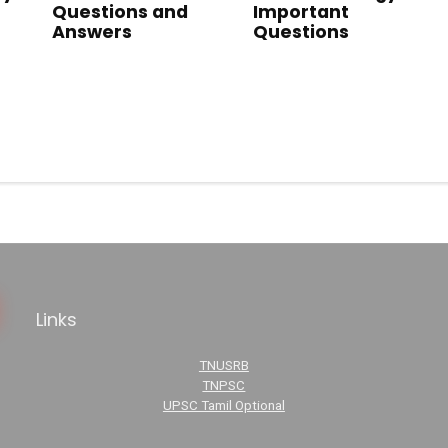
Questions and
Important
Answers
Questions
Links
TNUSRB
TNPSC
UPSC Tamil Optional