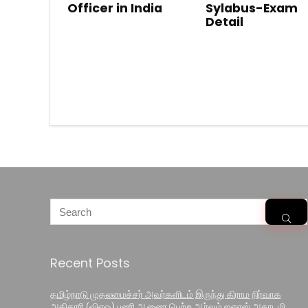
Officer in India
Sylabus-Exam
Detail
Recent Posts
தமிழ்நாடு முதலமைச்சர் அவர்களிடம் இருந்து கிராம நிர்வாக
அதிகாரி (விஏஓ) பணி ஆணை பெற்ற ஆர்வம் ஐஏஎஸ் அகாடமி