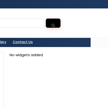
tton in the sidebarr
lery
Contact Us
No widgets added